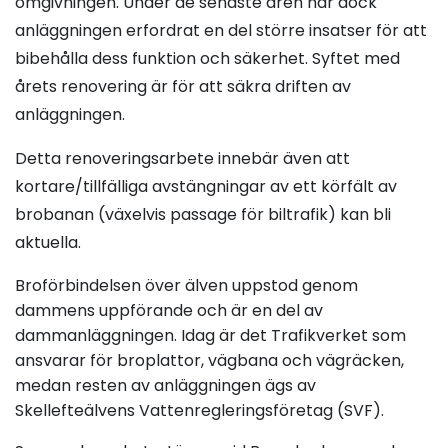
omgivningen. Under de senaste åren har dock
anläggningen erfordrat en del större insatser för att
bibehålla dess funktion och säkerhet. Syftet med
årets renovering är för att säkra driften av
anläggningen.
Detta renoveringsarbete innebär även att
kortare/tillfälliga avstängningar av ett körfält av
brobanan (växelvis passage för biltrafik) kan bli
aktuella.
Broförbindelsen över älven uppstod genom
dammens uppförande och är en del av
dammanläggningen. Idag är det Trafikverket som
ansvarar för broplattor, vägbana och vägräcken,
medan resten av anläggningen ägs av
Skellefteälvens Vattenregleringsföretag (SVF).